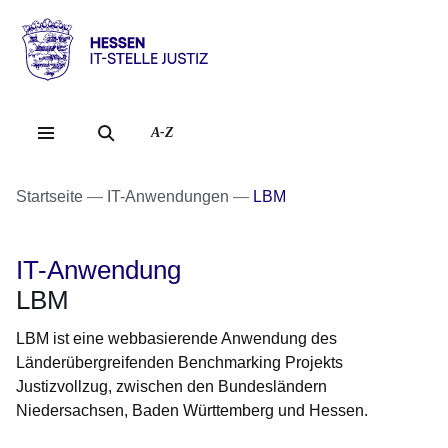
Direkt zum Kopf der Se
Direkt zum Inhalt
Direkt zum Fuß der Sei
Hessen
-
IT-
A-Z
Stelle
Justiz
Startseite
IT-Anwendungen
LBM
IT-Anwendung
LBM
LBM ist eine webbasierende Anwendung des
Länderübergreifenden Benchmarking Projekts
Justizvollzug, zwischen den Bundesländern
Niedersachsen, Baden Württemberg und Hessen.