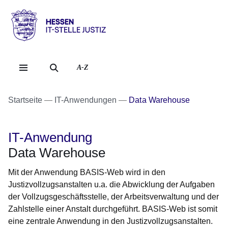
Direkt zum Kopf der Se
Direkt zum Inhalt
Direkt zum Fuß der Sei
Hessen
-
IT-
A-Z
Stelle
Justiz
Startseite
IT-Anwendungen
Data Warehouse
IT-Anwendung
Data Warehouse
Mit der Anwendung BASIS-Web wird in den
Justizvollzugsanstalten u.a. die Abwicklung der Aufgaben
der Vollzugsgeschäftsstelle, der Arbeitsverwaltung und der
Zahlstelle einer Anstalt durchgeführt. BASIS-Web ist somit
eine zentrale Anwendung in den Justizvollzugsanstalten.