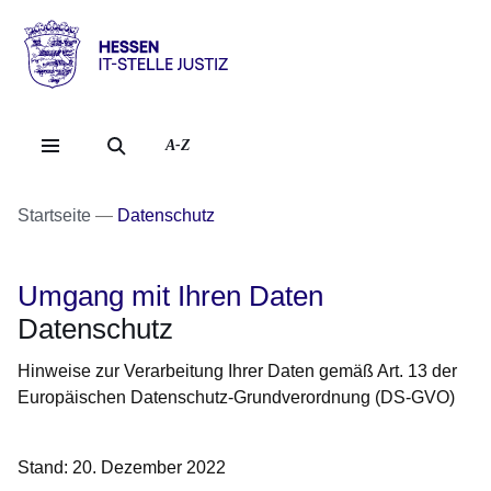
Direkt zum Kopf der Se
Direkt zum Inhalt
Direkt zum Fuß der Sei
Hessen
-
IT-
A-Z
Stelle
Justiz
Startseite
Datenschutz
Umgang mit Ihren Daten
Datenschutz
Hinweise zur Verarbeitung Ihrer Daten gemäß Art. 13 der
Europäischen Datenschutz-Grundverordnung (DS-GVO)
Stand: 20. Dezember 2022