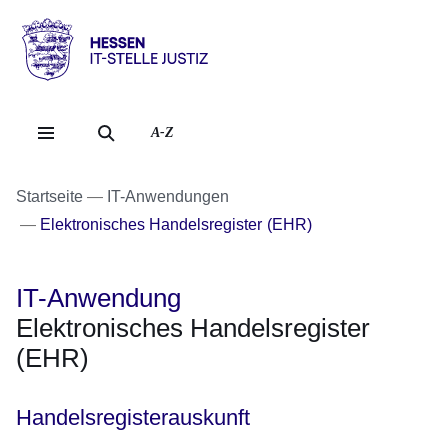
Direkt zum Kopf der Se
Direkt zum Inhalt
Direkt zum Fuß der Sei
Hessen
-
IT-
A-Z
Stelle
Justiz
Startseite
IT-Anwendungen
Elektronisches Handelsregister (EHR)
IT-Anwendung
Elektronisches Handelsregister
(EHR)
Handelsregisterauskunft