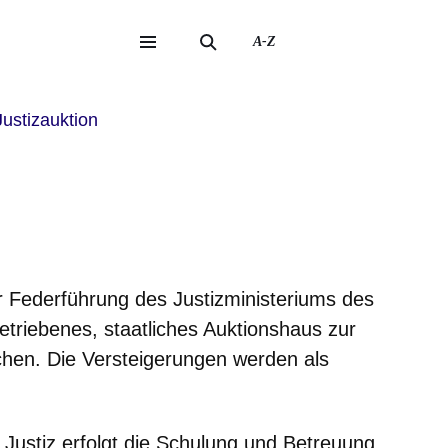
A-Z
eite
ite
ustizauktion
ter Federführung des Justizministeriums des
triebenes, staatliches Auktionshaus zur
chen. Die Versteigerungen werden als
n Justiz erfolgt die Schulung und Betreuung